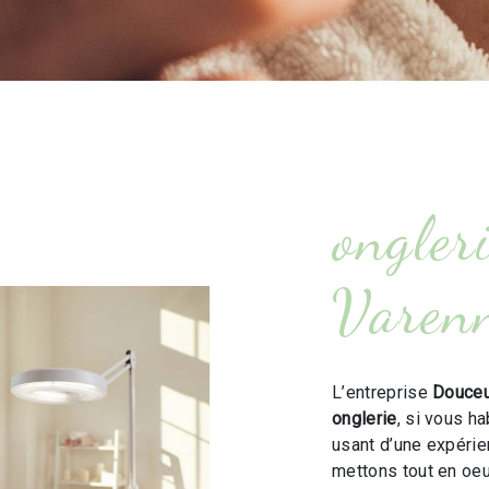
ongler
Varen
L’entreprise
Douceu
onglerie
, si vous h
usant d’une expérien
mettons tout en oeu